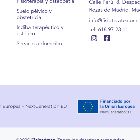
Fisioterapia y osteopatía
Calle Perú, 8. Despa
Rozas de Madrid, Mad
Suelo pélvico y
obstetricia
info@fisioterate.com
Indiba terapéutico y
tel: 618 97 23 11
estético
Servicio a domicilio
n Europea – NextGeneration EU
©2026
Fisiotérate
. Todos los derechos reservados