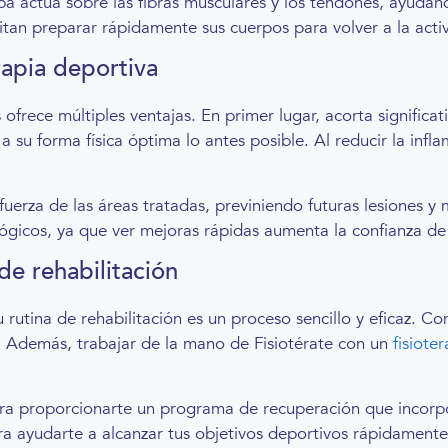
ba actúa sobre las fibras musculares y los tendones, ayudand
itan preparar rápidamente sus cuerpos para volver a la activi
rapia deportiva
ofrece múltiples ventajas. En primer lugar, acorta significa
r a su forma física óptima lo antes posible. Al reducir la inf
a fuerza de las áreas tratadas, previniendo futuras lesiones y
ógicos, ya que ver mejoras rápidas aumenta la confianza de 
de rehabilitación
u rutina de rehabilitación es un proceso sencillo y eficaz. C
d. Además, trabajar de la mano de Fisiotérate con un
fisiot
ara proporcionarte un programa de recuperación que incor
ra ayudarte a alcanzar tus objetivos deportivos rápidamente